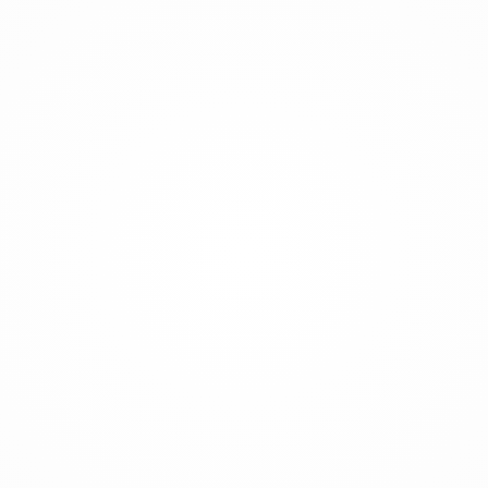
Hes projeleri
Metro şantiyeleri
Baraj menfez ve türbinlerinde
Dere ıslahlarında
Forekazık beton dökümlerinde
2 mt tavan yüksekliği olan projelerde
Ön germeli kiriş beton dökümlerinde
Ara kat veya fabrika saha betonlarında
Mobil beton pompasının giremediği alanlarda
Özel projelerde – havalimanı – Köprü bacakları vb gibi
Royalmac HMC12 Paletli Örümcek Beton
Dağıtıcı Bom, mobilite, hassasiyet ve kompakt
tasarımın kritik olduğu zorlu inşaat ortamları için
özel olarak geliştirilmiştir. 12 metrelik bom
uzunluğu ve ek 2 metrelik uç hortumuyla HMC12,