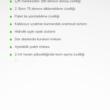
Çift merkezden 180 derece dönüş özelliği
2. Bom 75 derece diklenebilme özelliği
Palet ile yürütebilme özelliği
Kablosuz uzaktan kumandalı orantısal sistem
Hidrolik açılır ayak sistemi
Dar alanlarda kurulum imkanı
Ayrılabilir palet imkanı
2 mt tavan yüksekliğinde bom açma özelliği
8 bar hava basıncı
Led aydınlatma
Gerektiğinde hidrolik örümcek olarak kullanılabilme
imkanı
HMC12 PALETLİ BETON DAĞITICI NERELERDE
KULLANILIR ?