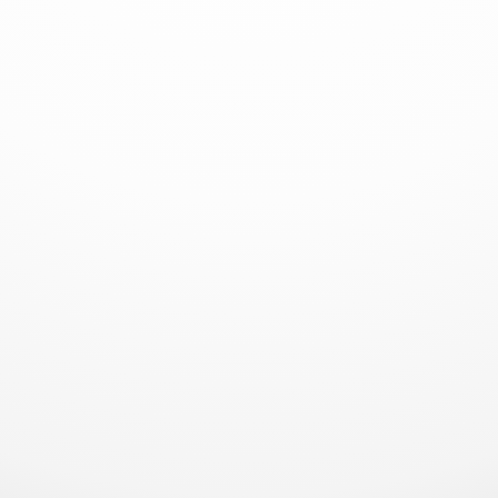
452m² çalışma alanında esnek beton dağıtımı
sağlar. Çift merkezden 180 derece dönüş
kabiliyeti ve ikinci bom için 75 derece dik duruş
özelliği sayesinde karmaşık yapılarda olağanüstü
manevra kabiliyeti ve erişim imkanı sunar.
Güçlü 36 Hp motoru ve sağlam paletleriyle
HMC12, çeşitli arazilerde üstün mobilite sağlar.
Oransal kablosuz radyo uzaktan kumandası,
güvenli bir mesafeden hassas operasyon imkanı
sunar. Hidrolik indirme ayak sistemi ve bölünebilir
paletleri, dar alanlara kurulumu kolaylaştırır ve
bomun 2 metrelik tavan yüksekliğinde bile
açılmasını sağlar.
3050 kg makine ağırlığı ve 750 kg karşı ağırlığı
(toplam 3800 kg) ile HMC12, HES projeleri, metro
inşaatları, baraj menfezleri, kazık temel beton