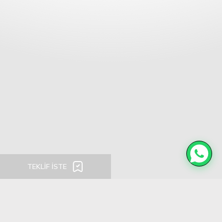
dökümleri ve ara kat ile fabrika alanı betonları
dahil olmak üzere geniş bir uygulama yelpazesi
için kompakt ancak güçlü bir çözümdür. Ayrıca
mobil beton pompalarının giremediği alanlarda
ideal bir hidrolik örümcek görevi görür. LED
aydınlatma, 8 bar hava basıncı ve 7,5 kW (400-
480V, 3 FAZ) güç sistemiyle HMC12, verimlilik,
güvenlik ve dayanıklılık için üretilmiştir.
TEKLİF İSTE