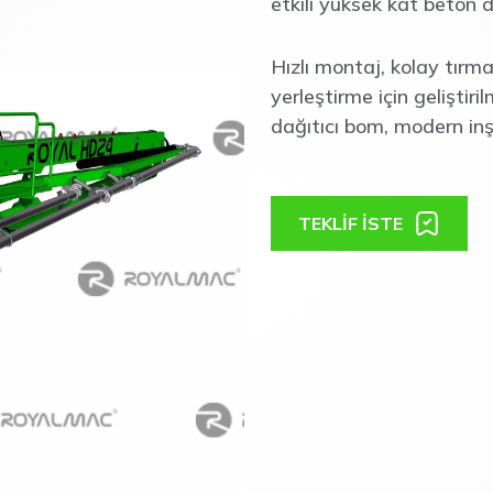
etkili yüksek kat beton d
Hızlı montaj, kolay tırm
yerleştirme için geliştiri
dağıtıcı bom, modern inşa
TEKLİF İSTE