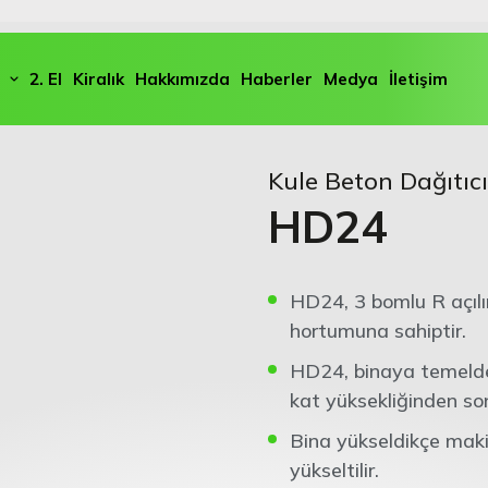
2. El
Kiralık
Hakkımızda
Haberler
Medya
İletişim
Kule Beton Dağıtıcı
HD24
HD24, 3 bomlu R açıl
hortumuna sahiptir.
HD24, binaya temelde t
kat yüksekliğinden son
Bina yükseldikçe maki
yükseltilir.