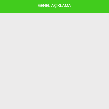
GENEL AÇIKLAMA
DİĞER ÜRÜNLER
Beton
Pompası
MP38
ZR4