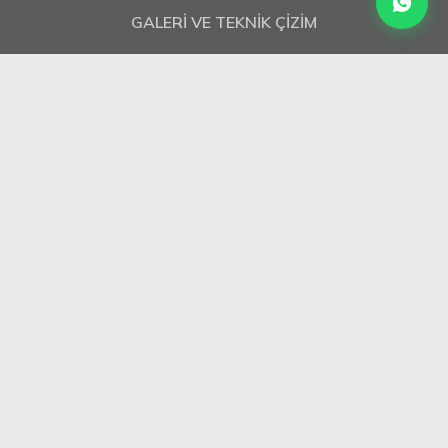
GALERİ VE TEKNİK ÇİZİM
H18