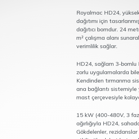
Royalmac HD24, yüksek b
dağıtımı için tasarlanmı
dağıtıcı bomdur. 24 met
m² çalışma alanı sunar
verimlilik sağlar.
HD24, sağlam 3-bomlu R-
zorlu uygulamalarda bile
Kendinden tırmanma sist
ana bağlantı sistemiyle y
mast çerçevesiyle kolayc
15 kW (400-480V, 3 faz
ağırlığıyla HD24, sahada 
Gökdelenler, rezidanslar 