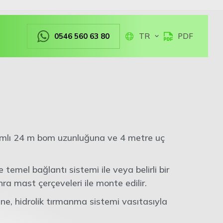
0546 560 63 80
TR
PDF
ımlı 24 m bom uzunluğuna ve 4 metre uç
emel bağlantı sistemi ile veya belirli bir
ra mast çerçeveleri ile monte edilir.
ne, hidrolik tırmanma sistemi vasıtasıyla