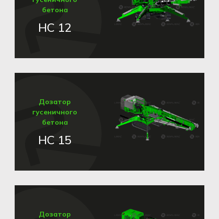
бетона
HC 12
Дозатор
гусеничного
бетона
HC 15
Дозатор