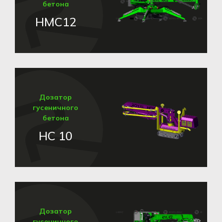
бетона
HMC12
Дозатор
гусеничного
бетона
HC 10
Дозатор
гусеничного