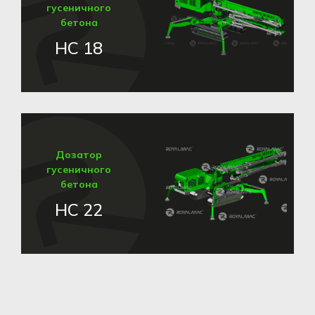
гусеничного
бетона
HC 18
Дозатор
гусеничного
бетона
HC 22