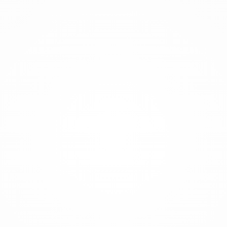
• Función de desmontaje sin llave
• Posibilidad de utilizarla como araña hidráulica
cuando sea necesario
¿DÓNDE SE UTILIZA LA PLUMA DISTRIBUIDORA
DE HORMIGÓN SOBRE ORUGAS HC 22-18 ZR4?
• Proyectos Hes- Centrales hidroeléctricas
• Obras de construcción del metro
• Alcantarillas y turbinas de la presa
• Recuperación de arroyos
• Para las coladas de hormigón de los pilotes
• En proyectos con una altura de techo de 4 mt
• En las coladas de hormigón de las vigas
pretensadas
• Hormigones para suelos intermedios o para
obras de fábrica
• En zonas donde la bomba de hormigón móvil no