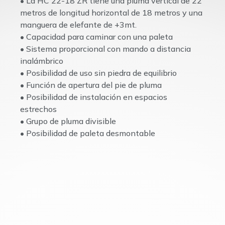
• La HC 22-18 ZR tiene una pluma vertical de 22
metros de longitud horizontal de 18 metros y una
manguera de elefante de +3mt.
• Capacidad para caminar con una paleta
• Sistema proporcional con mando a distancia
inalámbrico
• Posibilidad de uso sin piedra de equilibrio
• Función de apertura del pie de pluma
• Posibilidad de instalación en espacios
estrechos
• Grupo de pluma divisible
• Posibilidad de paleta desmontable
• Característica de apertura de la pluma a 4 m de
altura del techo
• 8 bares de presión de aire
• Iluminación por LEDs
• Unidad de control del motor con pantalla
electrónica
• Cabina insonorizada